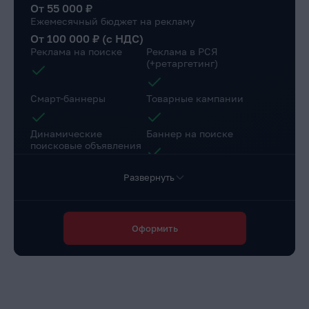
От 55 000 ₽
Ежемесячный бюджет на рекламу
От 100 000 ₽ (с НДС)
Реклама на поиске
Реклама в РСЯ
(+ретаргетинг)
Смарт-баннеры
Товарные кампании
Динамические
Баннер на поиске
поисковые объявления
Развернуть
Настройка веб-
Коллтрекинг в подарок
аналитики
Повышение конверсии сайта
Оформить
Разработка страниц для a/b теста
Доступ в личный
Маркировка рекламы
кабинет клиента