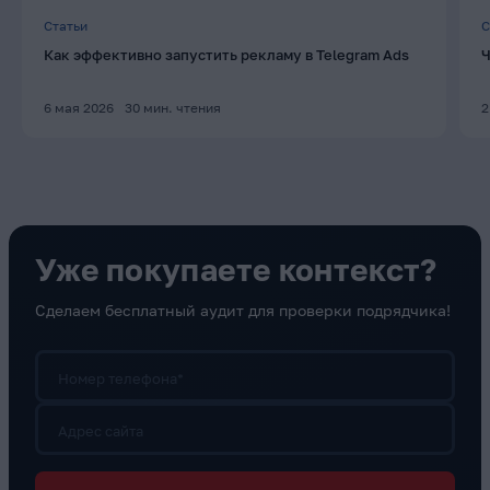
Статьи
С
Как эффективно запустить рекламу в Telegram Ads
Ч
6 мая 2026
30
мин. чтения
2
Уже покупаете контекст?
Сделаем бесплатный аудит для проверки подрядчика!
Номер телефона*
Адрес сайта