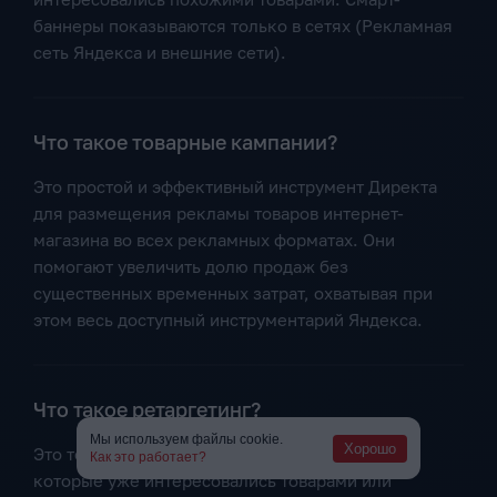
баннеры показываются только в сетях (Рекламная
сеть Яндекса и внешние сети).
Что такое товарные кампании?
Это простой и эффективный инструмент Директа
для размещения рекламы товаров интернет-
магазина во всех рекламных форматах. Они
помогают увеличить долю продаж без
существенных временных затрат, охватывая при
этом весь доступный инструментарий Яндекса.
Что такое ретаргетинг?
Мы используем файлы cookie.
Хорошо
Это технология для работы с пользователями,
Как это работает?
которые уже интересовались товарами или