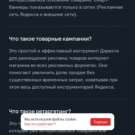
баннеры показываются только в сетях (Рекламная
сеть Яндекса и внешние сети).
Что такое товарные кампании?
Это простой и эффективный инструмент Директа
для размещения рекламы товаров интернет-
магазина во всех рекламных форматах. Они
помогают увеличить долю продаж без
существенных временных затрат, охватывая при
этом весь доступный инструментарий Яндекса.
Что такое ретаргетинг?
Мы используем файлы cookie.
Хорошо
Это технология для работы с пользователями,
Как это работает?
которые уже интересовались товарами или