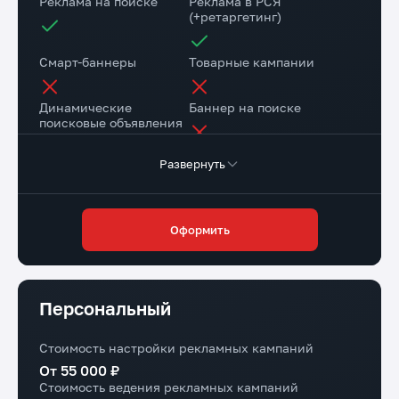
Реклама на поиске
Реклама в РСЯ
(+ретаргетинг)
Смарт-баннеры
Товарные кампании
Динамические
Баннер на поиске
поисковые объявления
Развернуть
Настройка веб-
Коллтрекинг в подарок
аналитики
Повышение конверсии сайта
Оформить
Через рекомендации
Доступ в личный
Маркировка рекламы
кабинет клиента
Персональный
Стоимость настройки рекламных кампаний
От 55 000 ₽
Стоимость ведения рекламных кампаний