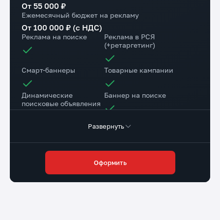
От 55 000 ₽
Ежемесячный бюджет на рекламу
От 100 000 ₽ (с НДС)
Реклама на поиске
Реклама в РСЯ
(+ретаргетинг)
Смарт-баннеры
Товарные кампании
Динамические
Баннер на поиске
поисковые объявления
Развернуть
Настройка веб-
Коллтрекинг в подарок
аналитики
Повышение конверсии сайта
Оформить
Разработка страниц для a/b теста
Доступ в личный
Маркировка рекламы
кабинет клиента