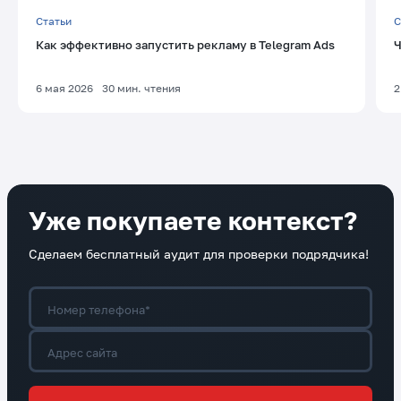
Статьи
С
Как эффективно запустить рекламу в Telegram Ads
Ч
6 мая 2026
30
мин. чтения
2
Уже покупаете контекст?
Сделаем бесплатный аудит для проверки подрядчика!
Номер телефона*
Адрес сайта