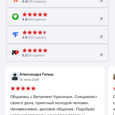
4.9
135 оценок
4.8
158 оценок
4.6
152 оценки
5.0
39 оценок
Александра Голыш
31 июль 2026
Общалась с Виталием Чуркиным. Специалист
своего дела, приятный молодой человек.
с
Ненавязчивое, деловое общение. Подобрал