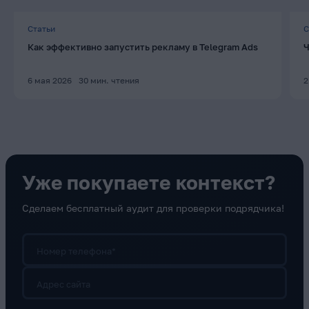
Статьи
С
Как эффективно запустить рекламу в Telegram Ads
Ч
6 мая 2026
30
мин. чтения
2
Уже покупаете контекст?
Сделаем бесплатный аудит для проверки подрядчика!
Номер телефона*
Адрес сайта