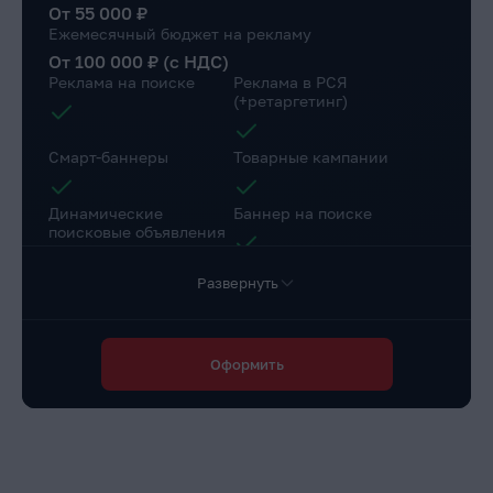
От 55 000 ₽
Ежемесячный бюджет на рекламу
От 100 000 ₽ (с НДС)
Реклама на поиске
Реклама в РСЯ
(+ретаргетинг)
Смарт-баннеры
Товарные кампании
Динамические
Баннер на поиске
поисковые объявления
Развернуть
Настройка веб-
Коллтрекинг в подарок
аналитики
Повышение конверсии сайта
Оформить
Разработка страниц для a/b теста
Доступ в личный
Маркировка рекламы
кабинет клиента