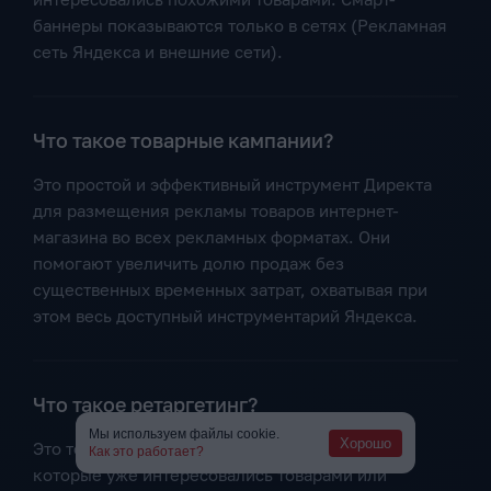
баннеры показываются только в сетях (Рекламная
сеть Яндекса и внешние сети).
Что такое товарные кампании?
Это простой и эффективный инструмент Директа
для размещения рекламы товаров интернет-
магазина во всех рекламных форматах. Они
помогают увеличить долю продаж без
существенных временных затрат, охватывая при
этом весь доступный инструментарий Яндекса.
Что такое ретаргетинг?
Мы используем файлы cookie.
Хорошо
Это технология для работы с пользователями,
Как это работает?
которые уже интересовались товарами или