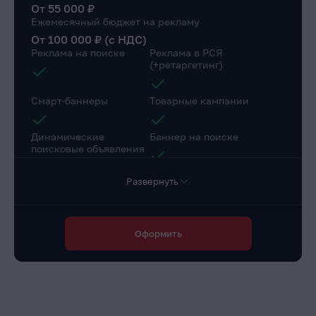
От 55 000 ₽
Ежемесячный бюджет на рекламу
От 100 000 ₽ (с НДС)
Реклама на поиске
Реклама в РСЯ
(+ретаргетинг)
Смарт-баннеры
Товарные кампании
Динамические
Баннер на поиске
поисковые объявления
Развернуть
Настройка веб-
Коллтрекинг в подарок
аналитики
Повышение конверсии сайта
Оформить
Разработка страниц для a/b теста
Доступ в личный
Маркировка рекламы
кабинет клиента