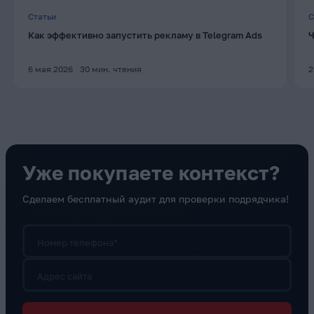
Статьи
С
Как эффективно запустить рекламу в Telegram Ads
Ч
6 мая 2026
30
мин. чтения
2
Уже покупаете контекст?
Сделаем бесплатный аудит для проверки подрядчика!
Номер телефона*
Адрес сайта