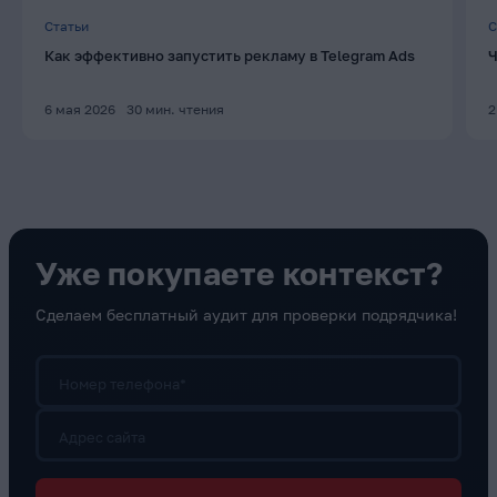
Статьи
С
Как эффективно запустить рекламу в Telegram Ads
Ч
6 мая 2026
30
мин. чтения
2
Уже покупаете контекст?
Сделаем бесплатный аудит для проверки подрядчика!
Номер телефона*
Адрес сайта