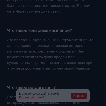
баннеры показываются только в сетях (Рекламная
сеть Яндекса и внешние сети).
Что такое товарные кампании?
Это простой и эффективный инструмент Директа
для размещения рекламы товаров интернет-
магазина во всех рекламных форматах. Они
помогают увеличить долю продаж без
существенных временных затрат, охватывая при
этом весь доступный инструментарий Яндекса.
Что такое ретаргетинг?
Мы используем файлы cookie.
Хорошо
Это технология для работы с пользователями,
Как это работает?
которые уже интересовались товарами или