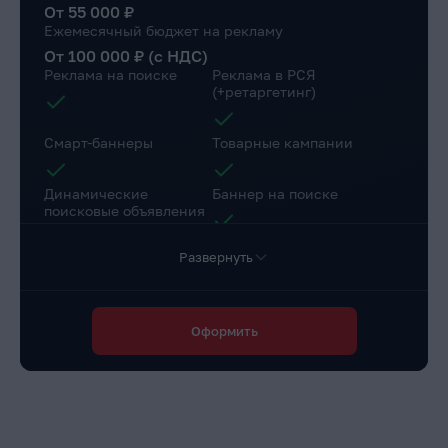
От 55 000 ₽
Ежемесячный бюджет на рекламу
От 100 000 ₽ (с НДС)
Реклама на поиске
Реклама в РСЯ
(+ретаргетинг)
Смарт-баннеры
Товарные кампании
Динамические
Баннер на поиске
поисковые объявления
Развернуть
Настройка веб-
Коллтрекинг в подарок
аналитики
Повышение конверсии сайта
Оформить
Разработка страниц для a/b теста
Доступ в личный
Маркировка рекламы
кабинет клиента