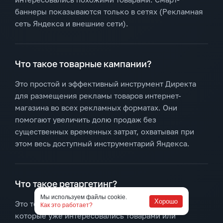
баннеры показываются только в сетях (Рекламная
сеть Яндекса и внешние сети).
Что такое товарные кампании?
Это простой и эффективный инструмент Директа
для размещения рекламы товаров интернет-
магазина во всех рекламных форматах. Они
помогают увеличить долю продаж без
существенных временных затрат, охватывая при
этом весь доступный инструментарий Яндекса.
Что такое ретаргетинг?
Мы используем файлы cookie.
Хорошо
Это технология для работы с пользователями,
Как это работает?
которые уже интересовались товарами или