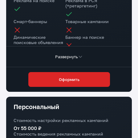
Реклама на поиске
Реклама в РСЯ
(+ретаргетинг)
Смарт-баннеры
Товарные кампании
Динамические
Баннер на поиске
поисковые объявления
Развернуть
Настройка веб-
Коллтрекинг в подарок
аналитики
Повышение конверсии сайта
Оформить
Через рекомендации
Доступ в личный
Маркировка рекламы
кабинет клиента
Персональный
Стоимость настройки рекламных кампаний
От 55 000 ₽
Стоимость ведения рекламных кампаний