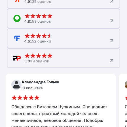
4.9
135 оценок
4.8
158 оценок
4.6
152 оценки
5.0
39 оценок
Александра Голыш
31 июль 2026
Общалась с Виталием Чуркиным. Специалист
своего дела, приятный молодой человек.
с
Ненавязчивое, деловое общение. Подобрал