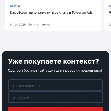
Статьи
С
Как эффективно запустить рекламу в Telegram Ads
Ч
6 мая 2026
30
мин. чтения
2
Уже покупаете контекст?
Сделаем бесплатный аудит для проверки подрядчика!
Номер телефона*
Адрес сайта