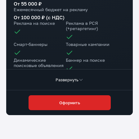
От 55 000 ₽
Ежемесячный бюджет на рекламу
От 100 000 ₽ (с НДС)
Реклама на поиске
Реклама в РСЯ
(+ретаргетинг)
Смарт-баннеры
Товарные кампании
Динамические
Баннер на поиске
поисковые объявления
Развернуть
Настройка веб-
Коллтрекинг в подарок
аналитики
Повышение конверсии сайта
Оформить
Разработка страниц для a/b теста
Доступ в личный
Маркировка рекламы
кабинет клиента