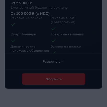
От 55 000 ₽
Ежемесячный бюджет на рекламу
От 100 000 ₽ (с НДС)
Реклама на поиске
Реклама в РСЯ
(+ретаргетинг)
Смарт-баннеры
Товарные кампании
Динамические
Баннер на поиске
поисковые объявления
Развернуть
Настройка веб-
Коллтрекинг в подарок
аналитики
Повышение конверсии сайта
Оформить
Разработка страниц для a/b теста
Доступ в личный
Маркировка рекламы
кабинет клиента