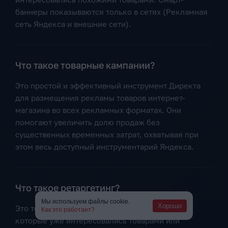
баннеры показываются только в сетях (Рекламная
сеть Яндекса и внешние сети).
Что такое товарные кампании?
Это простой и эффективный инструмент Директа
для размещения рекламы товаров интернет-
магазина во всех рекламных форматах. Они
помогают увеличить долю продаж без
существенных временных затрат, охватывая при
этом весь доступный инструментарий Яндекса.
Что такое ретаргетинг?
Мы используем файлы cookie.
Хорошо
Это технология для работы с пользователями,
Как это работает?
которые уже интересовались товарами или