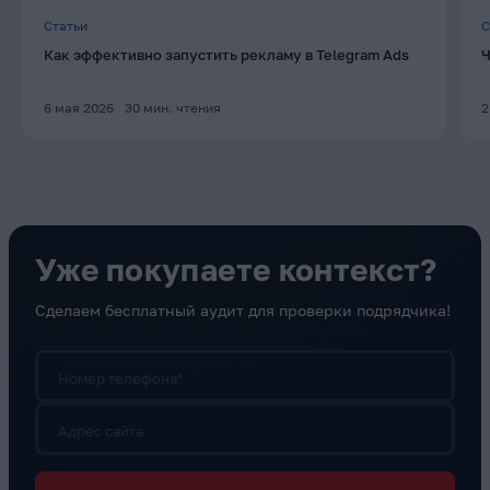
Статьи
С
Как эффективно запустить рекламу в Telegram Ads
Ч
6 мая 2026
30
мин. чтения
2
Уже покупаете контекст?
Сделаем бесплатный аудит для проверки подрядчика!
Номер телефона*
Адрес сайта