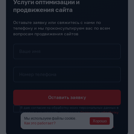
Услуги оптимизации и
продвижения сайта
Оставьте заявку или свяжитесь с нами по
телефону и мы проконсультируем вас по всем
вопросам продвижения сайтов
Ваше имя
Номер телефона
Оставить заявку
Я даю согласие на обработку моих персональных данных в
порядке и на условиях, указанных в
Согласие на обработку
персональных данных
и подтверждаю ознакомление с
Мы используем файлы cookie.
Хорошо
Политика конфиденциальности
,
Политика обработки
Как это работает?
персональных данных
и
Пользовательским соглашением