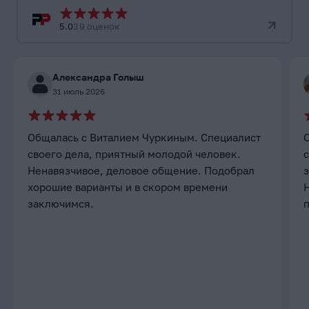
5.0
39 оценок
Александра Голыш
31 июль 2026
Общалась с Виталием Чуркиным. Специалист
своего дела, приятный молодой человек.
с
Ненавязчивое, деловое общение. Подобрал
хорошие варианты и в скором времени
заключимся.