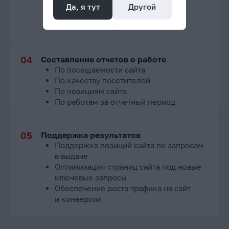
по ключевым словам
Да, я тут
Другой
Корректировка стратегии (при
необходимости)
Составление отчетов о работе
По посещаемости сайта
По качеству посетителей
По позициям сайта
По работам за отчетный период
Поддержка результатов
Поддержка позиций сайта по запросам
в выдаче
Оптимизация страниц сайта под новые
ключевые запросы
Обеспечение роста трафика на сайт
и конверсии