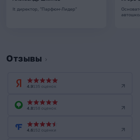
It директор, "Парфюм-Лидер"
Основат
автошко
Отзывы
4.9
135 оценок
4.8
158 оценок
4.6
152 оценки