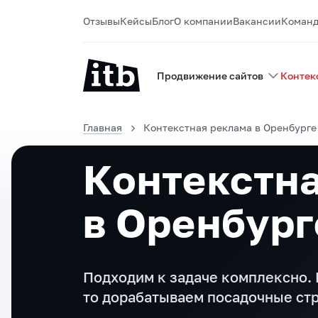
Отзывы
Кейсы
Блог
О компании
Вакансии
Коман
Продвижение сайтов
Контек
Главная
Контекстная реклама в Оренбурге
Контекстн
в Оренбург
Подходим к задаче комплексно. 
то дорабатываем посадочные ст