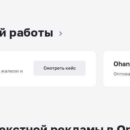
й работы
Ohan
Смотреть кейс
 жалюзи и
Оптова
Решение
Пробл
Линкбилдинг, контекстная реклама
Непроф
и редизайн сайта без полного
уверен
доступа к админке
слить 
екстной рекламы в О