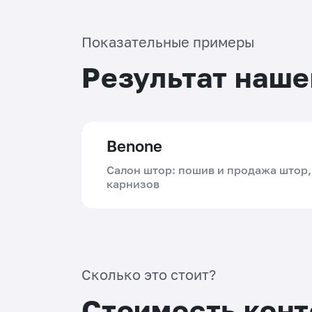
Показательные примеры
Результат наше
Benone
Салон штор: пошив и продажа штор,
карнизов
Проблема
Низкий поисковый трафик и слабые
Сколько это стоит?
позиции после неудачного опыта с
прежним подрядчиком
Стоимость конт