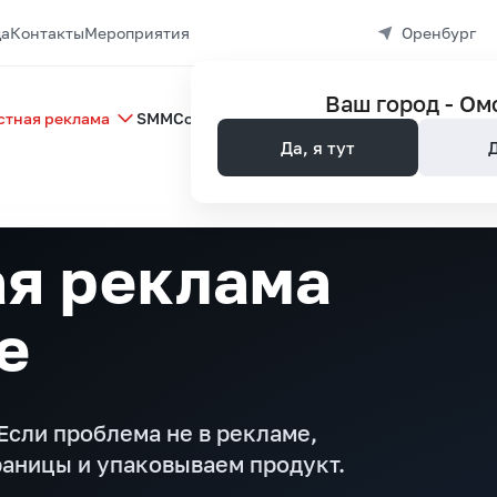
да
Контакты
Мероприятия
Оренбург
Ваш город -
Ом
стная реклама
SMM
Создание сайтов
Управление репутац
Да, я тут
ая реклама
е
Если проблема не в рекламе,
раницы и упаковываем продукт.