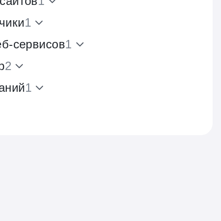
 сайтов
1
чики
1
еб-сервисов
1
р
2
аний
1