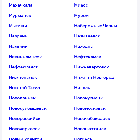
Магнитогорск
Майкоп
Махачкала
Миасс
Мурманск
Муром
Мытищи
Набережные Челны
Назрань
Называевск
Нальчик
Находка
Невинномысск
Нефтекамск
Нефтеюганск
Нижневартовск
Нижнекамск
Нижний Новгород
Нижний Тагил
Никель
Новодвинск
Новокузнецк
Новокуйбышевск
Новомосковск
Новороссийск
Новочебоксарск
Новочеркасск
Новошахтинск