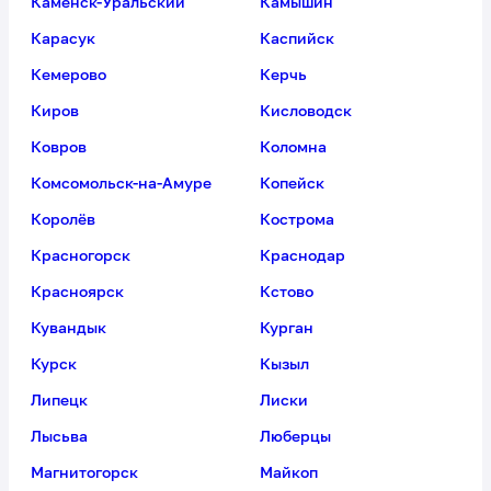
Каменск-Уральский
Камышин
Карасук
Каспийск
Кемерово
Керчь
Киров
Кисловодск
Ковров
Коломна
Комсомольск-на-Амуре
Копейск
Королёв
Кострома
Красногорск
Краснодар
Красноярск
Кстово
Кувандык
Курган
Курск
Кызыл
Липецк
Лиски
Лысьва
Люберцы