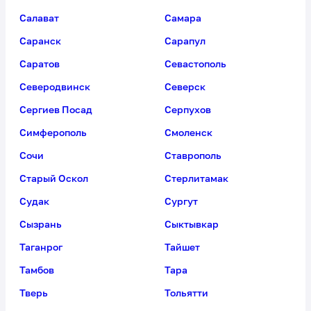
Рязань
Саки
Салават
Самара
Саранск
Сарапул
Саратов
Севастополь
Северодвинск
Северск
Сергиев Посад
Серпухов
Симферополь
Смоленск
Сочи
Ставрополь
Старый Оскол
Стерлитамак
Судак
Сургут
Сызрань
Сыктывкар
Таганрог
Тайшет
Тамбов
Тара
Тверь
Тольятти