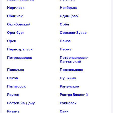
Новый Уренгой
Ногинск
Норильск
Ноябрьск
Обнинск
Одинцово
Октябрьский
Орёл
Оренбург
Орехово-Зуево
Орск
Пенза
Первоуральск
Пермь
Петрозаводск
Петропавловск-
Камчатский
Подольск
Прокопьевск
Псков
Пушкино
Пятигорск
Раменское
Реутов
Ростов Великий
Ростов-на-Дону
Рубцовск