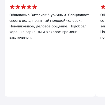
31 июль 2026
Общалась с Виталием Чуркиным. Специалист
Об
своего дела, приятный молодой человек.
со
Ненавязчивое, деловое общение. Подобрал
за
хорошие варианты и в скором времени
На
заключимся.
по