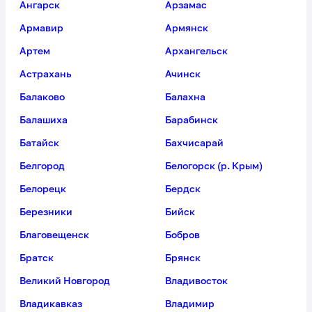
Ангарск
Арзамас
Армавир
Армянск
Артем
Архангельск
Астрахань
Ачинск
Балаково
Балахна
Балашиха
Барабинск
Батайск
Бахчисарай
Белгород
Белогорск (р. Крым)
Белорецк
Бердск
Березники
Бийск
Благовещенск
Бобров
Братск
Брянск
Великий Новгород
Владивосток