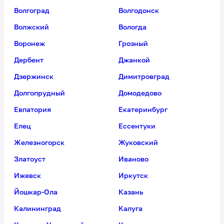
Владикавказ
Владимир
Волгоград
Волгодонск
Волжский
Вологда
Воронеж
Грозный
Дербент
Джанкой
Дзержинск
Димитровград
Долгопрудный
Домодедово
Евпатория
Екатеринбург
Елец
Ессентуки
Железногорск
Жуковский
Златоуст
Иваново
Ижевск
Иркутск
Йошкар-Ола
Казань
Калининград
Калуга