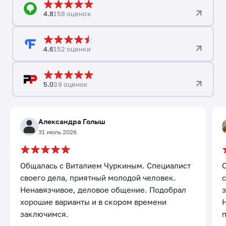
4.8
158 оценок
4.6
152 оценки
5.0
39 оценок
Александра Голыш
31 июль 2026
Общалась с Виталием Чуркиным. Специалист
своего дела, приятный молодой человек.
с
Ненавязчивое, деловое общение. Подобрал
хорошие варианты и в скором времени
заключимся.