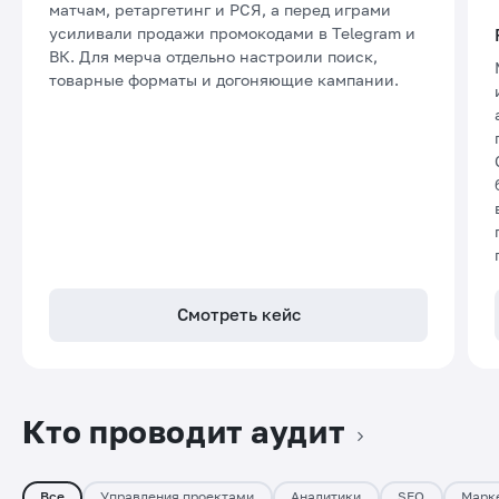
матчам, ретаргетинг и РСЯ, а перед играми
усиливали продажи промокодами в Telegram и
ВК. Для мерча отдельно настроили поиск,
товарные форматы и догоняющие кампании.
Смотреть кейс
Кто проводит аудит
Все
Управления проектами
Аналитики
SEO
Марк