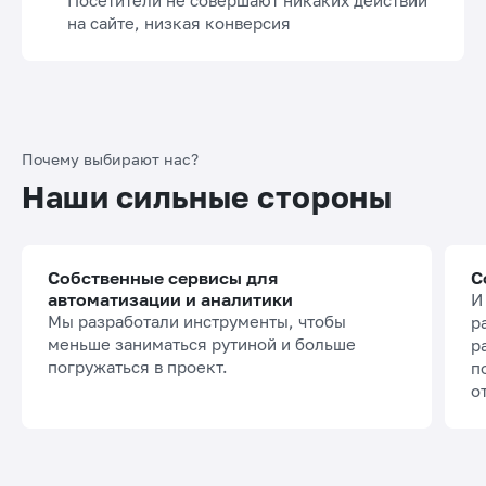
Посетители не совершают никаких действий
на сайте, низкая конверсия
Почему выбирают нас?
Наши сильные стороны
Собственные сервисы для
С
автоматизации и аналитики
И
Мы разработали инструменты, чтобы
р
меньше заниматься рутиной и больше
р
погружаться в проект.
п
о