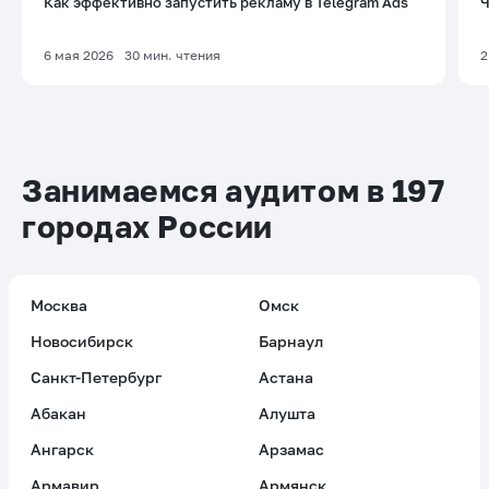
Как эффективно запустить рекламу в Telegram Ads
Ч
6 мая 2026
30
мин. чтения
2
Занимаемся аудитом в 197
городах России
Москва
Омск
Новосибирск
Барнаул
Санкт-Петербург
Астана
Абакан
Алушта
Ангарск
Арзамас
Армавир
Армянск