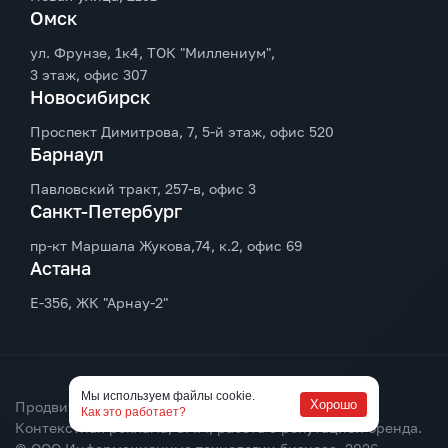
Омск
ул. Фрунзе, 1к4, ТОК "Миллениум",
3 этаж, офис 307
Новосибирск
Проспект Димитрова, 7, 5-й этаж, офис 520
Барнаул
Павловский тракт, 257-в, офис 3
Санкт-Петербург
пр-кт Маршала Жукова,74, к.2, офис 69
Астана
Е-356, ЖК "Арнау-2"
Мы используем файлы cookie.
Хорошо
Продвижение и создание сайтов.
Как это работает?
Контекстная реклама, SMM, работа с репутацией бренда.