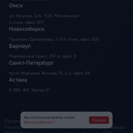
Омск
ул. Фрунзе, 1к4, ТОК "Миллениум",
3 этаж, офис 307
Новосибирск
Проспект Димитрова, 7, 5-й этаж, офис 520
Барнаул
Павловский тракт, 257-в, офис 3
Санкт-Петербург
пр-кт Маршала Жукова,74, к.2, офис 69
Астана
Е-356, ЖК "Арнау-2"
Мы используем файлы cookie.
Хорошо
Продвижение и создание сайтов.
Как это работает?
Контекстная реклама, SMM, работа с репутацией бренда.