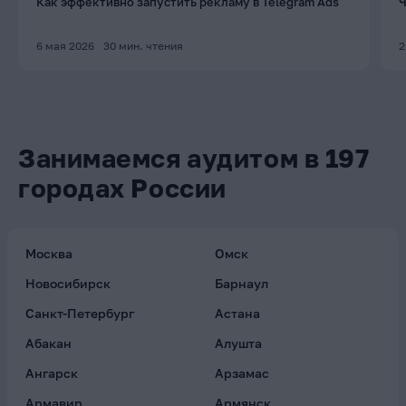
Как эффективно запустить рекламу в Telegram Ads
Ч
6 мая 2026
30
мин. чтения
2
Занимаемся аудитом в 197
городах России
Москва
Омск
Новосибирск
Барнаул
Санкт-Петербург
Астана
Абакан
Алушта
Ангарск
Арзамас
Армавир
Армянск