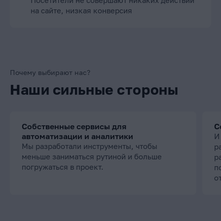
Посетители не совершают никаких действий
на сайте, низкая конверсия
Почему выбирают нас?
Наши сильные стороны
Собственные сервисы для
С
автоматизации и аналитики
И
Мы разработали инструменты, чтобы
р
меньше заниматься рутиной и больше
р
погружаться в проект.
п
о