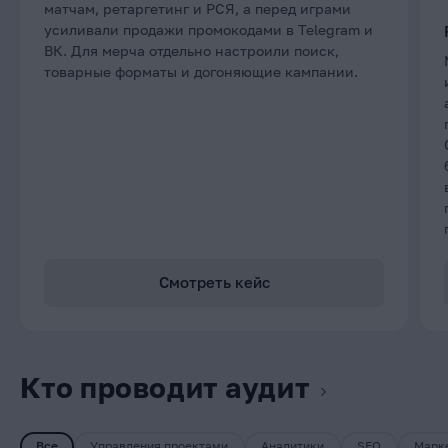
матчам, ретаргетинг и РСЯ, а перед играми
усиливали продажи промокодами в Telegram и
ВК. Для мерча отдельно настроили поиск,
товарные форматы и догоняющие кампании.
Смотреть кейс
Кто проводит аудит
Все
Управления проектами
Аналитики
SEO
Марк