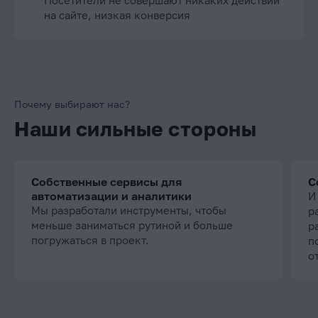
Посетители не совершают никаких действий
на сайте, низкая конверсия
Почему выбирают нас?
Наши сильные стороны
Собственные сервисы для
С
автоматизации и аналитики
И
Мы разработали инструменты, чтобы
р
меньше заниматься рутиной и больше
р
погружаться в проект.
п
о