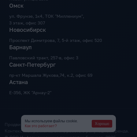
Омск
ул. Фрунзе, 1к4, ТОК "Миллениум",
3 этаж, офис 307
Новосибирск
Проспект Димитрова, 7, 5-й этаж, офис 520
Барнаул
Павловский тракт, 257-в, офис 3
Санкт-Петербург
пр-кт Маршала Жукова,74, к.2, офис 69
Астана
Е-356, ЖК "Арнау-2"
Мы используем файлы cookie.
Хорошо
Продвижение и создание сайтов.
Как это работает?
Контекстная реклама, SMM, работа с репутацией бренда.