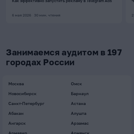
Как эффективно запустить рекламу в Telegram Ads
Ч
6 мая 2026
30
мин. чтения
2
Занимаемся аудитом в 197
городах России
Москва
Омск
Новосибирск
Барнаул
Санкт-Петербург
Астана
Абакан
Алушта
Ангарск
Арзамас
Армавир
Армянск