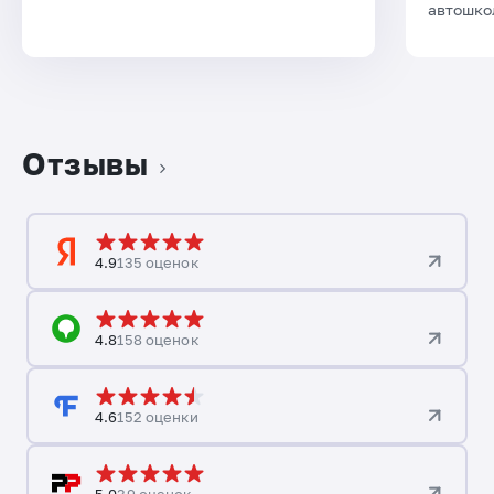
автошко
Отзывы
4.9
135 оценок
4.8
158 оценок
4.6
152 оценки
5.0
39 оценок