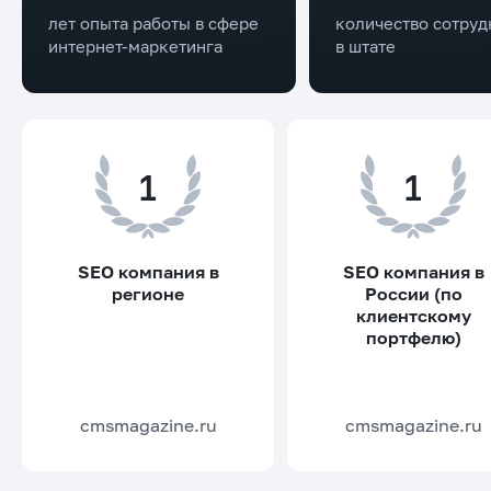
лет опыта работы в сфере
количество сотруд
интернет-маркетинга
в штате
1
1
SEO компания в
SEO компания в
регионе
России (по
клиентскому
портфелю)
cmsmagazine.ru
cmsmagazine.ru