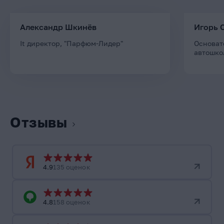
Александр Шкинёв
Игорь 
It директор, "Парфюм-Лидер"
Основат
автошко
Отзывы
4.9
135 оценок
4.8
158 оценок