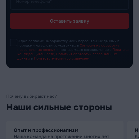
Номер телефона*
Оставить заявку
Я даю согласие на обработку моих персональных данных в
порядке и на условиях, указанных в
Согласие на обработку
персональных данных
и подтверждаю ознакомление с
Политика
конфиденциальности
,
Политика обработки персональных
данных
и
Пользовательским соглашением
Почему выбирают нас?
Наши сильные стороны
Опыт и профессионализм
И
Наша команда на протяжении многих лет
К