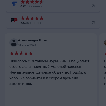
4.6
152 оценки
5.0
39 оценок
Александра Голыш
31 июль 2026
Общалась с Виталием Чуркиным. Специалист
своего дела, приятный молодой человек.
с
Ненавязчивое, деловое общение. Подобрал
хорошие варианты и в скором времени
заключимся.