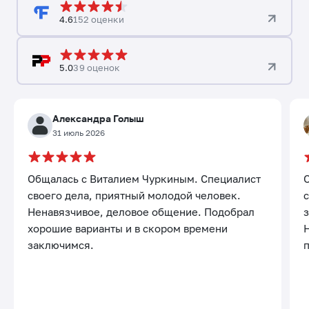
4.6
152 оценки
5.0
39 оценок
Александра Голыш
31 июль 2026
Общалась с Виталием Чуркиным. Специалист
своего дела, приятный молодой человек.
с
Ненавязчивое, деловое общение. Подобрал
хорошие варианты и в скором времени
заключимся.