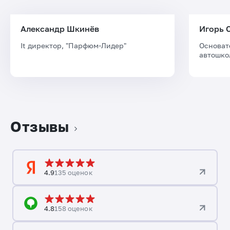
Александр Шкинёв
Игорь 
It директор, "Парфюм-Лидер"
Основат
автошко
Отзывы
4.9
135 оценок
4.8
158 оценок