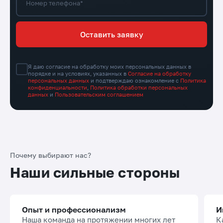
Номер телефона*
Оставить заявку
Я даю согласие на обработку моих персональных данных в
порядке и на условиях, указанных в
Согласие на обработку
персональных данных
и подтверждаю ознакомление с
Политика
конфиденциальности
,
Политика обработки персональных
данных
и
Пользовательским соглашением
Почему выбирают нас?
Наши сильные стороны
Опыт и профессионализм
И
Наша команда на протяжении многих лет
К