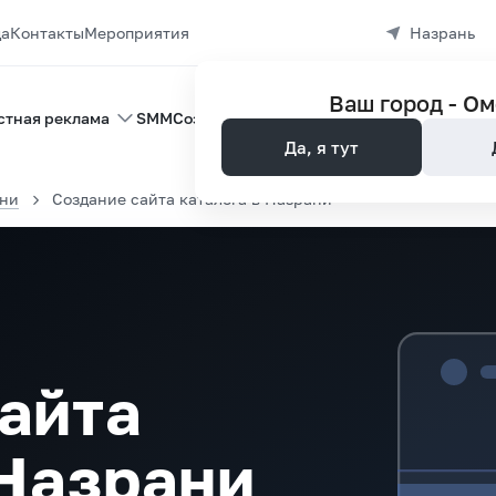
да
Контакты
Мероприятия
Назрань
Ваш город -
Ом
стная реклама
SMM
Создание сайтов
Управление репутац
Да, я тут
ани
Создание сайта каталога в Назрани
айта
 Назрани