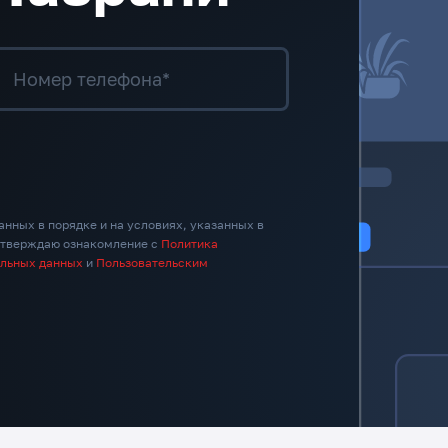
Номер телефона*
анных в порядке и на условиях, указанных в
дтверждаю ознакомление с
Политика
альных данных
и
Пользовательским