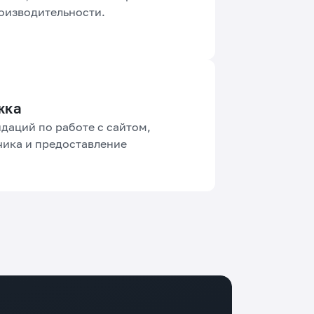
оизводительности.
жка
даций по работе с сайтом,
чика и предоставление