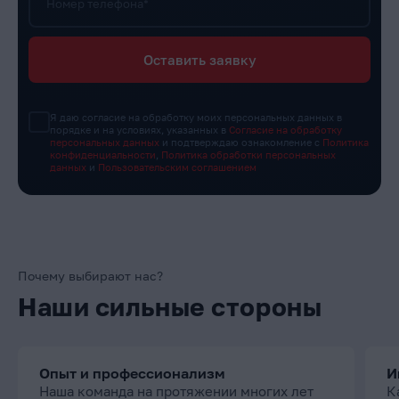
Номер телефона*
Оставить заявку
Я даю согласие на обработку моих персональных данных в
порядке и на условиях, указанных в
Согласие на обработку
персональных данных
и подтверждаю ознакомление с
Политика
конфиденциальности
,
Политика обработки персональных
данных
и
Пользовательским соглашением
Почему выбирают нас?
Наши сильные стороны
Опыт и профессионализм
И
Наша команда на протяжении многих лет
К