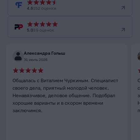
4.6
152 оценки
5.0
39 оценок
Александра Голыш
31 июль 2026
Общалась с Виталием Чуркиным. Специалист
своего дела, приятный молодой человек.
с
Ненавязчивое, деловое общение. Подобрал
хорошие варианты и в скором времени
заключимся.