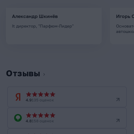
Александр Шкинёв
Игорь 
It директор, "Парфюм-Лидер"
Основат
автошко
Отзывы
4.9
135 оценок
4.8
158 оценок