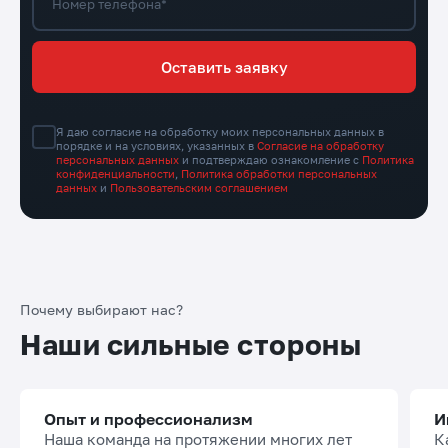
Номер телефона*
Оставить заявку
Я даю согласие на обработку моих персональных данных в
порядке и на условиях, указанных в
Согласие на обработку
персональных данных
и подтверждаю ознакомление с
Политика
конфиденциальности
,
Политика обработки персональных
данных
и
Пользовательским соглашением
Почему выбирают нас?
Наши сильные стороны
Опыт и профессионализм
И
Наша команда на протяжении многих лет
К