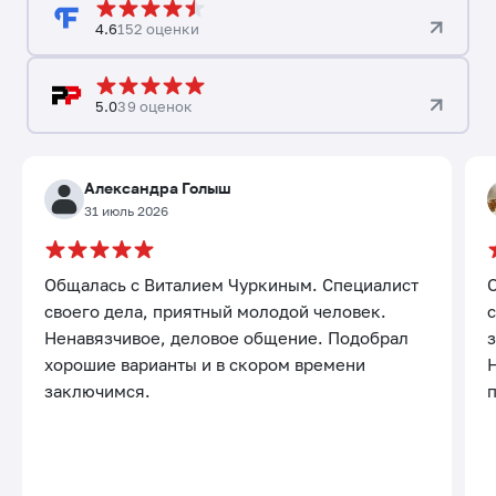
4.6
152 оценки
5.0
39 оценок
Александра Голыш
31 июль 2026
Общалась с Виталием Чуркиным. Специалист
своего дела, приятный молодой человек.
с
Ненавязчивое, деловое общение. Подобрал
хорошие варианты и в скором времени
заключимся.