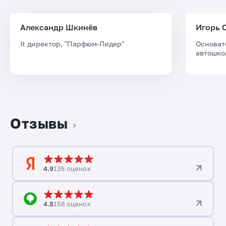
Александр Шкинёв
Игорь 
It директор, "Парфюм-Лидер"
Основат
автошко
Отзывы
4.9
135 оценок
4.8
158 оценок