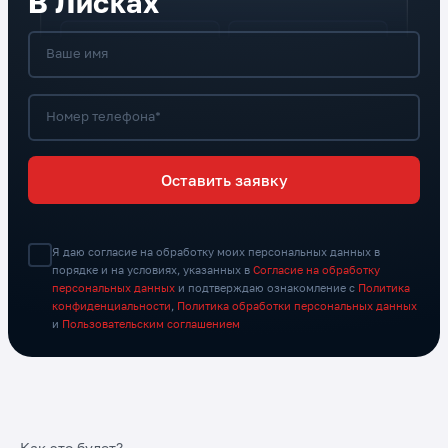
В Лисках
Ваше имя
Номер телефона*
Оставить заявку
Я даю согласие на обработку моих персональных данных в
порядке и на условиях, указанных в
Согласие на обработку
персональных данных
и подтверждаю ознакомление с
Политика
конфиденциальности
,
Политика обработки персональных данных
и
Пользовательским соглашением
Как это будет?