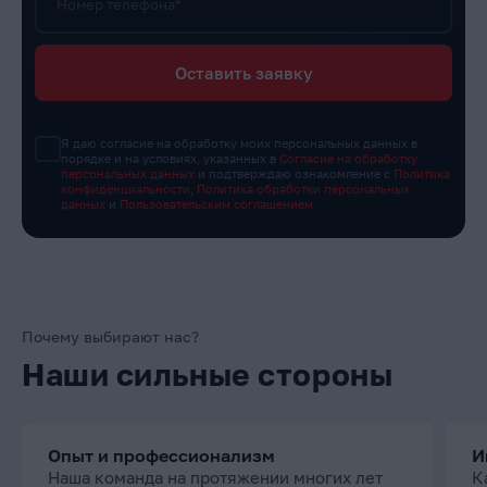
Номер телефона*
Оставить заявку
Я даю согласие на обработку моих персональных данных в
порядке и на условиях, указанных в
Согласие на обработку
персональных данных
и подтверждаю ознакомление с
Политика
конфиденциальности
,
Политика обработки персональных
данных
и
Пользовательским соглашением
Почему выбирают нас?
Наши сильные стороны
Опыт и профессионализм
И
Наша команда на протяжении многих лет
К