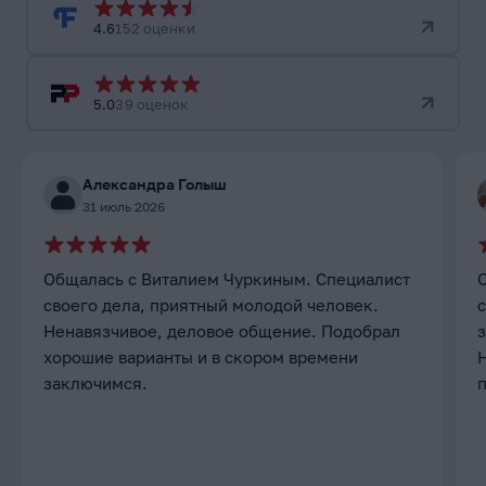
4.6
152 оценки
5.0
39 оценок
Александра Голыш
31 июль 2026
Общалась с Виталием Чуркиным. Специалист
своего дела, приятный молодой человек.
с
Ненавязчивое, деловое общение. Подобрал
хорошие варианты и в скором времени
заключимся.