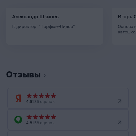
Александр Шкинёв
Игорь 
It директор, "Парфюм-Лидер"
Основат
автошко
Отзывы
4.9
135 оценок
4.8
158 оценок