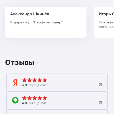
Александр Шкинёв
Игорь 
It директор, "Парфюм-Лидер"
Основат
автошко
Отзывы
4.9
135 оценок
4.8
158 оценок