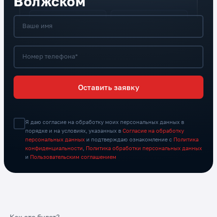
Волжском
Ваше имя
Номер телефона*
Оставить заявку
Я даю согласие на обработку моих персональных данных в
порядке и на условиях, указанных в
Согласие на обработку
персональных данных
и подтверждаю ознакомление с
Политика
конфиденциальности
,
Политика обработки персональных данных
и
Пользовательским соглашением
Как это будет?