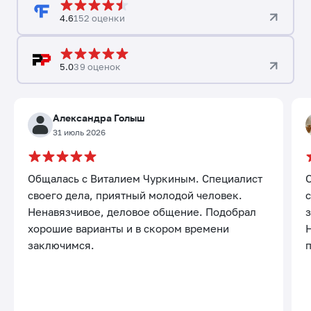
4.6
152 оценки
5.0
39 оценок
Александра Голыш
31 июль 2026
Общалась с Виталием Чуркиным. Специалист
своего дела, приятный молодой человек.
с
Ненавязчивое, деловое общение. Подобрал
хорошие варианты и в скором времени
заключимся.