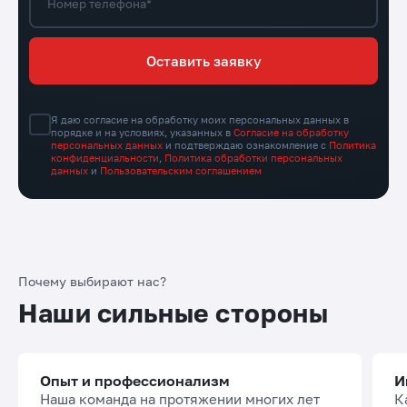
Номер телефона*
Оставить заявку
Я даю согласие на обработку моих персональных данных в
порядке и на условиях, указанных в
Согласие на обработку
персональных данных
и подтверждаю ознакомление с
Политика
конфиденциальности
,
Политика обработки персональных
данных
и
Пользовательским соглашением
Почему выбирают нас?
Наши сильные стороны
Опыт и профессионализм
И
Наша команда на протяжении многих лет
К