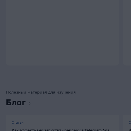
Полезный материал для изучения
Блог
Статьи
С
Как эффективно запустить рекламу в Telegram Ads
Ч