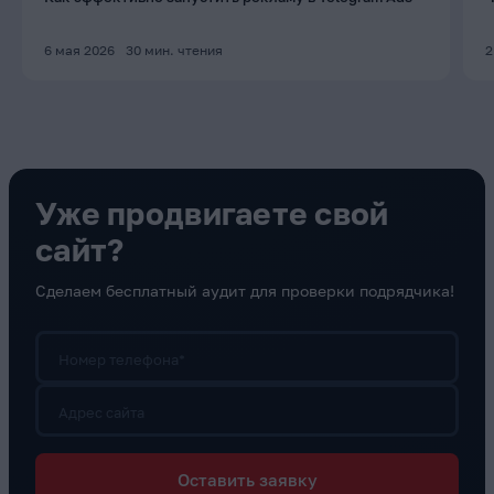
6 мая 2026
30
мин. чтения
2
Уже продвигаете свой
сайт?
Сделаем бесплатный аудит для проверки подрядчика!
Номер телефона*
Адрес сайта
Оставить заявку