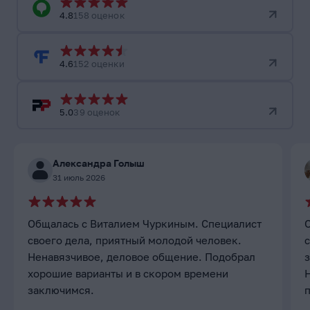
4.8
158 оценок
4.6
152 оценки
5.0
39 оценок
Александра Голыш
31 июль 2026
Общалась с Виталием Чуркиным. Специалист
своего дела, приятный молодой человек.
с
Ненавязчивое, деловое общение. Подобрал
хорошие варианты и в скором времени
заключимся.