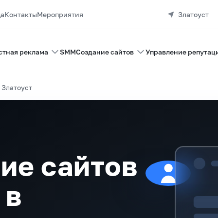
да
Контакты
Мероприятия
Златоуст
стная реклама
SMM
Создание сайтов
Управление репутац
 Златоуст
ие сайтов
 в