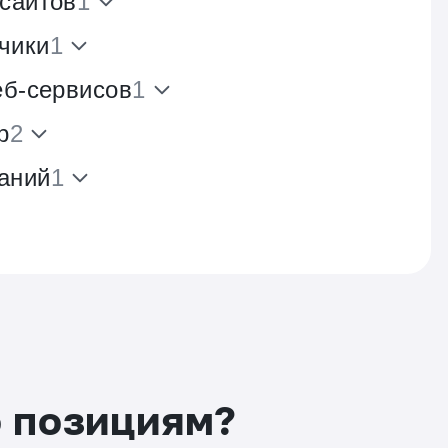
 сайтов
1
чики
1
еб-сервисов
1
р
2
аний
1
о позициям?