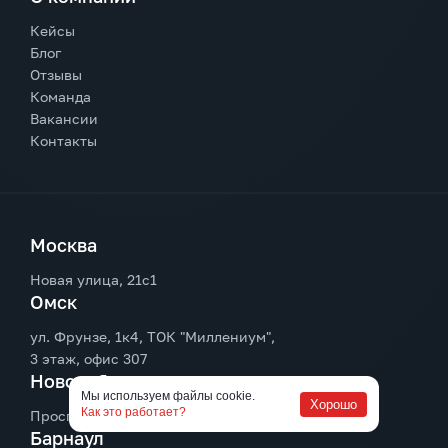
Кейсы
Блог
Отзывы
Команда
Вакансии
Контакты
Москва
Новая улица, 21с1
Омск
ул. Фрунзе, 1к4, ТОК "Миллениум",
3 этаж, офис 307
Новосибирск
Мы используем файлы cookie.
Хорошо
Как это работает?
Проспект Димитрова, 7, 5-й этаж, офис 520
Барнаул