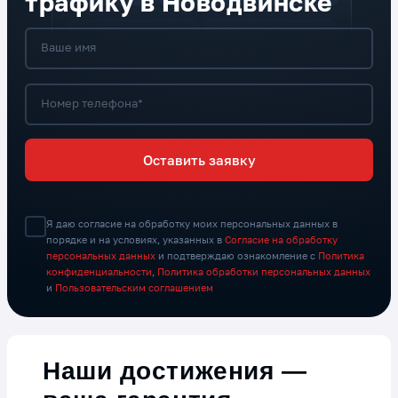
трафику в Новодвинске
Ваше имя
Номер телефона*
Оставить заявку
Я даю согласие на обработку моих персональных данных в
порядке и на условиях, указанных в
Согласие на обработку
персональных данных
и подтверждаю ознакомление с
Политика
конфиденциальности
,
Политика обработки персональных данных
и
Пользовательским соглашением
Наши достижения —