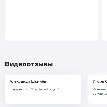
Видеоотзывы
Александр Шкинёв
Игорь 
It директор, "Парфюм-Лидер"
Основат
автошко