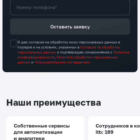
Номер телефона*
Оставить заявку
Я даю согласие на обработку моих персональных данных в
порядке и на условиях, указанных в
Согласие на обработку
персональных данных
и подтверждаю ознакомление с
Политика
конфиденциальности
,
Политика обработки персональных
данных
и
Пользовательским соглашением
Наши преимущества
Собственные сервисы
Сотрудников в к
для автоматизации
itb: 189
и аналитики