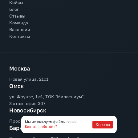
Кейсы
Блог
Отзывы
Команда
Вакансии
Контакты
Москва
Новая улица, 21с1
Омск
ул. Фрунзе, 1к4, ТОК "Миллениум",
3 этаж, офис 307
Новосибирск
Проспект Димитрова, 7, 5-й этаж, офис 520
Мы используем файлы cookie.
Хорошо
Барнаул
Как это работает?