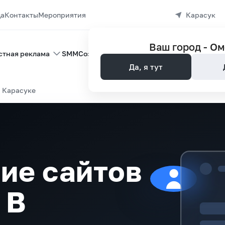
да
Контакты
Мероприятия
Карасук
Ваш город -
Ом
стная реклама
SMM
Создание сайтов
Управление репутац
Да, я тут
 Карасуке
ие сайтов
 В