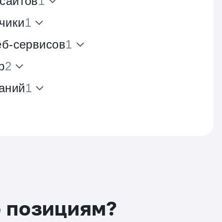
 сайтов
1
чики
1
еб-сервисов
1
р
2
аний
1
о позициям?