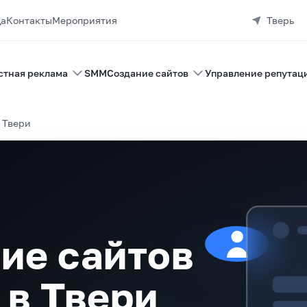
да
Контакты
Мероприятия
Тверь
стная реклама
SMM
Создание сайтов
Управление репутац
 Твери
ие сайтов
 в Твери