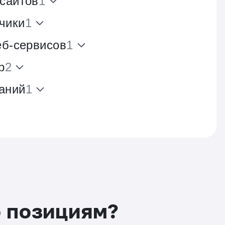
 сайтов
1
чики
1
еб-сервисов
1
р
2
аний
1
о позициям?