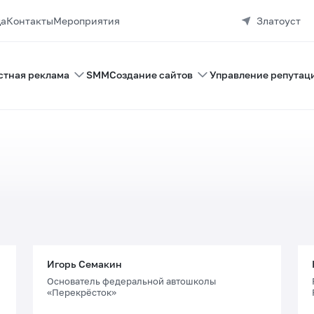
да
Контакты
Мероприятия
Златоуст
стная реклама
SMM
Создание сайтов
Управление репутац
Игорь Семакин
Основатель федеральной автошколы
«Перекрёсток»