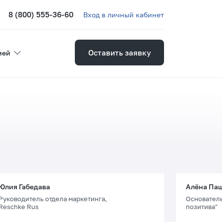
8 (800) 555-36-60
Вход в личный кабинет
Оставить заявку
ией
Юлия Габедава
Алёна Па
Руководитель отдела маркетинга,
Основател
Reschke Rus
позитива"