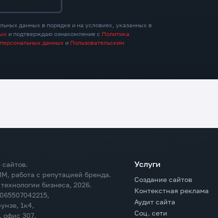
льных данных в порядке и на условиях, указанных в
ных
и подтверждаю ознакомление с
Политика
 персональных данных
и
Пользовательским
Услуги
 сайтов.
M, работа с репутацией бренда.
Создание сайтов
технологии бизнеса,
2026
.
Контекстная реклама
065507042215,
Аудит сайта
рунзе, 1к4,
Соц. сети
 офис 307.