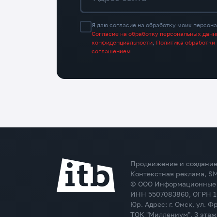
Я даю согласие на обработку моих персона
Согласие на обработку персональных дан
конфиденциальности
,
Политика обработки
соглашением
Продвижение и создание
Контекстная реклама, SM
© ООО Информационные 
ИНН 5507083860, ОГРН 1
Юр. Адрес: г. Омск, ул. Ф
ТОК "Миллениум", 3 этаж,