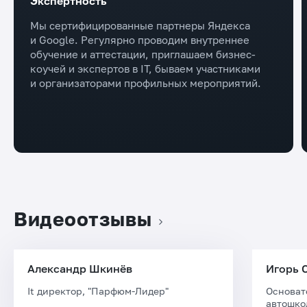
Экспертность
Мы сертифицированные партнеры Яндекса
и Google. Регулярно проводим внутреннее
обучение и аттестации, приглашаем бизнес-
коучей и экспертов в IT, бываем участниками
и организаторами профильных мероприятий.
Видеоотзывы
Александр Шкинёв
Игорь 
It директор, "Парфюм-Лидер"
Основат
автошко