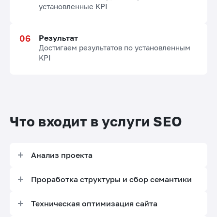
установленные KPI
Результат
Достигаем результатов по установленным
KPI
Что входит в услуги SEO
Анализ проекта
Проверка индексации сайта в Яндексе и в Google
Проработка структуры и сбор семантики
Проверка редиректов на главное зеркало
Анализ структуры конкурентов
Техническая оптимизация сайта
Анализ структуры сайта