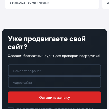
6 мая 2026
30
мин. чтения
2
Уже продвигаете свой
сайт?
Сделаем бесплатный аудит для проверки подрядчика!
Номер телефона*
Адрес сайта
Оставить заявку
Я даю согласие на обработку моих персональных данных в