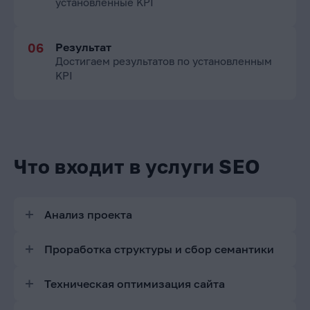
установленные KPI
Результат
Достигаем результатов по установленным
KPI
Что входит в услуги SEO
Анализ проекта
Проверка индексации сайта в Яндексе и в Google
Проработка структуры и сбор семантики
Проверка редиректов на главное зеркало
Анализ структуры конкурентов
Техническая оптимизация сайта
Анализ структуры сайта
Проработка структуры сайта