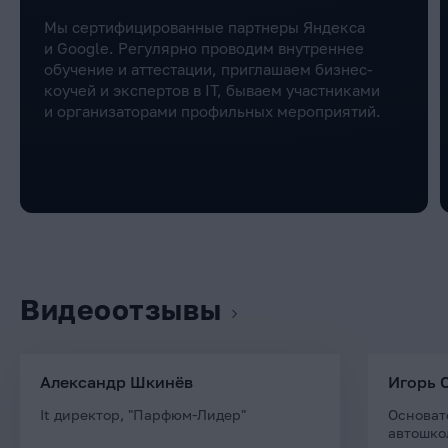
Мы сертифицированные партнеры Яндекса
и Google. Регулярно проводим внутреннее
обучение и аттестации, приглашаем бизнес-
коучей и экспертов в IT, бываем участниками
и организаторами профильных мероприятий.
Видеоотзывы
Александр Шкинёв
Игорь 
It директор, "Парфюм-Лидер"
Основат
автошко