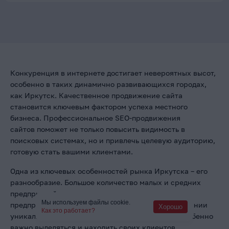
Конкуренция в интернете достигает невероятных высот,
особенно в таких динамично развивающихся городах,
как Иркутск. Качественное продвижение сайта
становится ключевым фактором успеха местного
бизнеса. Профессиональное SEO-продвижения
сайтов поможет не только повысить видимость в
поисковых системах, но и привлечь целевую аудиторию,
готовую стать вашими клиентами.
Одна из ключевых особенностей рынка Иркутска – его
разнообразие. Большое количество малых и средних
предприятий, а также индивидуальных
Мы используем файлы cookie.
предпринимателей сосредоточены на предоставлении
Хорошо
Как это работает?
уникальных товаров и услуг. В таких условиях особенно
важно выделяться и находить своих клиентов.