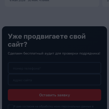
6 мая 2026
30
мин. чтения
2
Уже продвигаете свой
сайт?
Сделаем бесплатный аудит для проверки подрядчика!
Номер телефона*
Адрес сайта
Оставить заявку
Я даю согласие на обработку моих персональных данных в