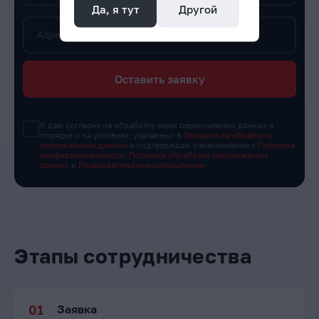
Да, я тут
Другой
Адрес сайта
Оставить заявку
Я даю согласие на обработку моих персональных данных в
порядке и на условиях, указанных в
Согласие на обработку
персональных данных
и подтверждаю ознакомление с
Политика
конфиденциальности
,
Политика обработки персональных
данных
и
Пользовательским соглашением
Этапы сотрудничества
Заявка