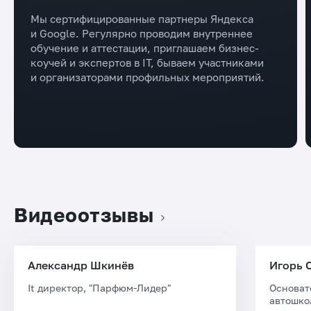
Мы сертифицированные партнеры Яндекса
и Google. Регулярно проводим внутреннее
обучение и аттестации, приглашаем бизнес-
коучей и экспертов в IT, бываем участниками
и организаторами профильных мероприятий.
Видеоотзывы
Александр Шкинёв
Игорь 
It директор, "Парфюм-Лидер"
Основат
автошко