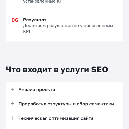
установленные KPI
Результат
Достигаем результатов по установленным
KPI
Что входит в услуги SEO
Анализ проекта
Проверка индексации сайта в Яндексе и в Google
Проработка структуры и сбор семантики
Проверка редиректов на главное зеркало
Анализ структуры конкурентов
Техническая оптимизация сайта
Анализ структуры сайта
Проработка структуры сайта