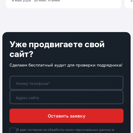
6 мая 2026
30
мин. чтения
2
Уже продвигаете свой
сайт?
Сделаем бесплатный аудит для проверки подрядчика!
Номер телефона*
Адрес сайта
Оставить заявку
Я даю согласие на обработку моих персональных данных в