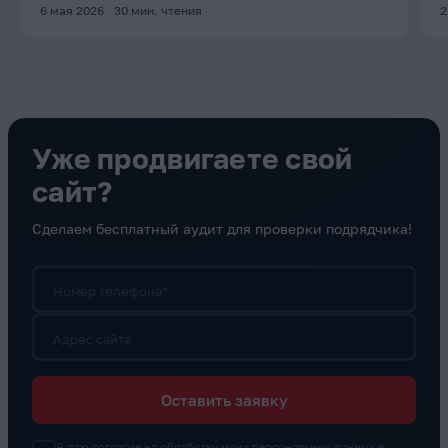
6 мая 2026
30
мин. чтения
2
Уже продвигаете свой
сайт?
Сделаем бесплатный аудит для проверки подрядчика!
Номер телефона*
Адрес сайта
Оставить заявку
Я даю согласие на обработку моих персональных данных в