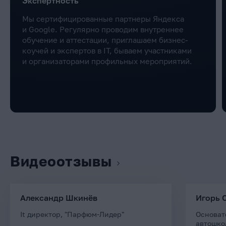
Экспертность
Мы сертифицированные партнеры Яндекса
и Google. Регулярно проводим внутреннее
обучение и аттестации, приглашаем бизнес-
коучей и экспертов в IT, бываем участниками
и организаторами профильных мероприятий.
Видеоотзывы
Александр Шкинёв
Игорь 
It директор, "Парфюм-Лидер"
Основат
автошко