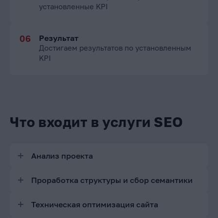
установленные KPI
Результат
Достигаем результатов по установленным
KPI
Что входит в услуги SEO
Анализ проекта
Проверка индексации сайта в Яндексе и в Google
Проработка структуры и сбор семантики
Проверка редиректов на главное зеркало
Анализ структуры конкурентов
Техническая оптимизация сайта
Анализ структуры сайта