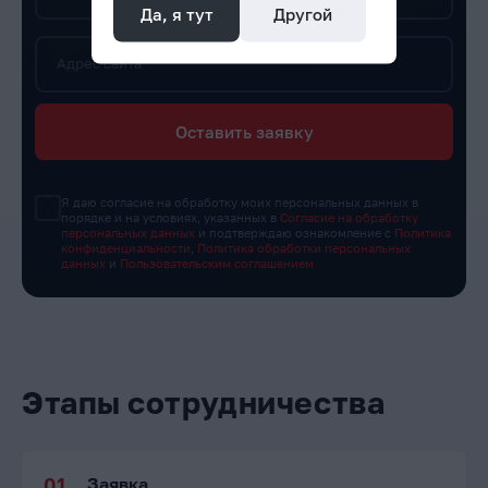
Да, я тут
Другой
Адрес сайта
Оставить заявку
Я даю согласие на обработку моих персональных данных в
порядке и на условиях, указанных в
Согласие на обработку
персональных данных
и подтверждаю ознакомление с
Политика
конфиденциальности
,
Политика обработки персональных
данных
и
Пользовательским соглашением
Этапы сотрудничества
Заявка