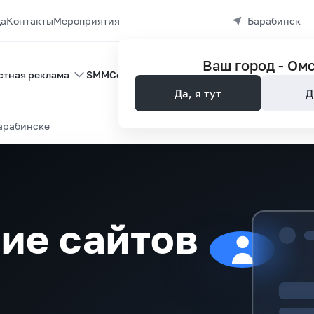
да
Контакты
Мероприятия
Барабинск
Ваш город -
Ом
стная реклама
SMM
Создание сайтов
Управление репутац
Да, я тут
Д
арабинске
ие сайтов