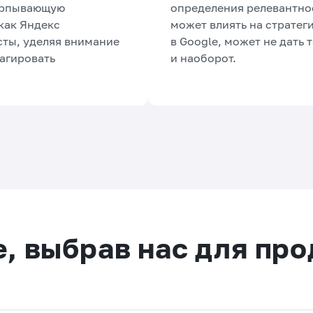
черпывающую
определения релевантнос
как Яндекс
может влиять на стратеги
сты, уделяя внимание
в Google, может не дать 
еагировать
и наоборот.
е, выбрав нас для пр