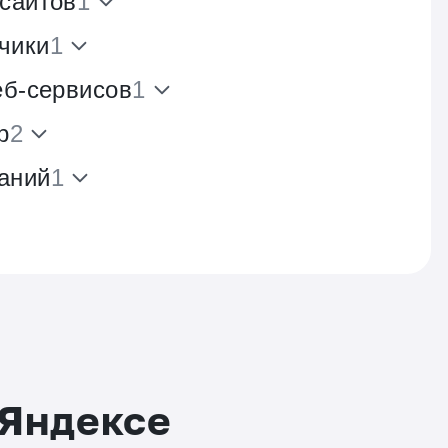
 сайтов
1
чики
1
еб-сервисов
1
р
2
аний
1
 Яндексе