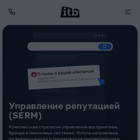
Отзывы о вашей компании
otzovik.com
141 отзыв. Рейтинг 4.8 на основе 120 оценок
Управление репутацией
(SERM)
Комплексная стратегия управления восприятием
бренда в поисковых системах. Услуга направлена
на формирование и поддержание положительного