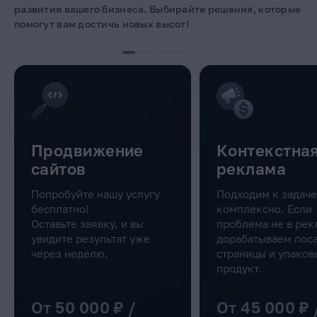
риски.
развития вашего бизнеса. Выбирайте решения, которые
помогут вам достичь новых высот!
Продвижение
Контекстна
сайтов
реклама
Попробуйте нашу услугу
Подходим к задаче
бесплатно!
комплексно. Если
Оставьте заявку, и вы
проблема не в рек
увидите результат уже
дорабатываем пос
через неделю.
страницы и упако
продукт.
От 50 000 ₽ /
От 45 000 ₽ /