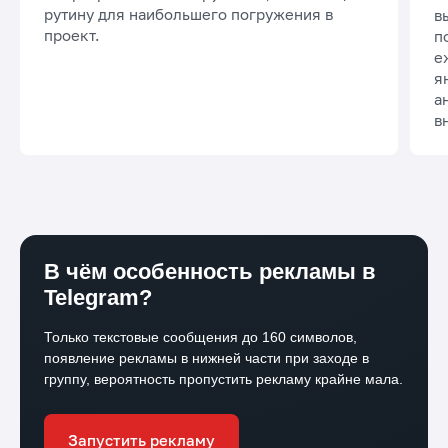
рутину для наибольшего погружения в
в
проект.
п
е
я
а
в
В чём особенность рекламы в
Telegram?
Только текстовые сообщения до 160 символов,
появление
рекламы в нижней части при заходе в
группу, вероятность
пропустить рекламу крайне мала.
Запустить рекламу