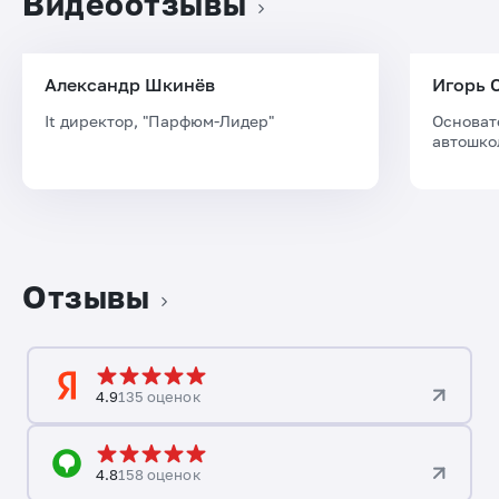
Видеоотзывы
Александр Шкинёв
Игорь 
It директор, "Парфюм-Лидер"
Основат
автошко
Отзывы
4.9
135 оценок
4.8
158 оценок