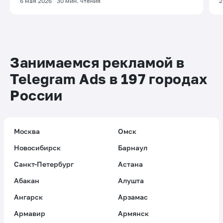
6 мая 2026
30
мин. чтения
2
Занимаемся рекламой в
Telegram Ads в 197 городах
России
Москва
Омск
Новосибирск
Барнаул
Санкт-Петербург
Астана
Абакан
Алушта
Ангарск
Арзамас
Армавир
Армянск