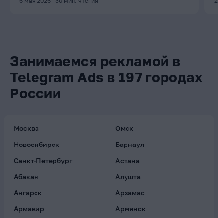
6 мая 2026
30
мин. чтения
2
Занимаемся рекламой в
Telegram Ads в 197 городах
России
Москва
Омск
Новосибирск
Барнаул
Санкт-Петербург
Астана
Абакан
Алушта
Ангарск
Арзамас
Армавир
Армянск