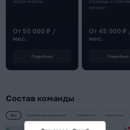
через неделю.
страницы и упако
продукт.
От 50 000 ₽ /
От 45 000 ₽ /
мес.
мес.
Подробнее
Подробнее
Состав команды
Все
Управления проектами
Разработки
Аналитики