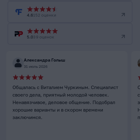
4.6
152 оценки
5.0
39 оценок
Александра Голыш
31 июль 2026
Общалась с Виталием Чуркиным. Специалист
своего дела, приятный молодой человек.
с
Ненавязчивое, деловое общение. Подобрал
хорошие варианты и в скором времени
заключимся.