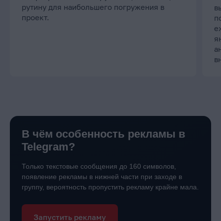
рутину для наибольшего погружения в
в
проект.
п
е
я
а
в
В чём особенность рекламы в
Telegram?
Только текстовые сообщения до 160 символов,
появление
рекламы в нижней части при заходе в
группу, вероятность
пропустить рекламу крайне мала.
Запустить рекламу