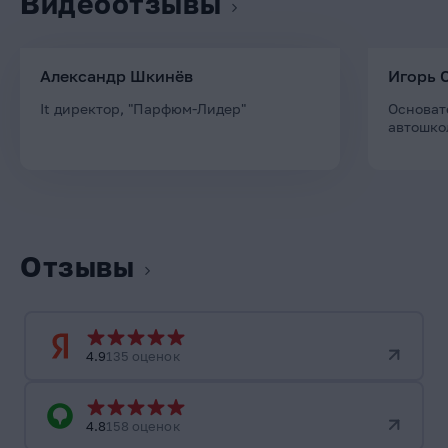
Видеоотзывы
Александр Шкинёв
Игорь 
It директор, "Парфюм-Лидер"
Основат
автошко
Отзывы
4.9
135 оценок
4.8
158 оценок