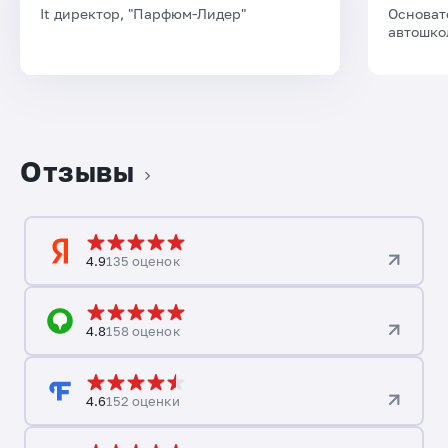
It директор, "Парфюм-Лидер"
Основат
автошко
Отзывы
4.9
135 оценок
4.8
158 оценок
4.6
152 оценки