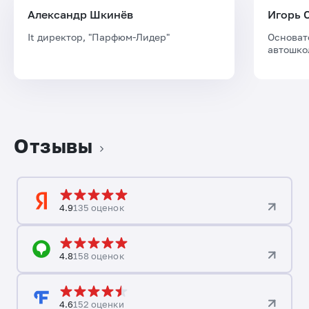
Александр Шкинёв
Игорь 
It директор, "Парфюм-Лидер"
Основат
автошко
Отзывы
4.9
135 оценок
4.8
158 оценок
4.6
152 оценки