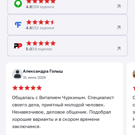
4.8
158 оценок
4.6
152 оценки
5.0
39 оценок
Александра Голыш
31 июль 2026
Общалась с Виталием Чуркиным. Специалист
своего дела, приятный молодой человек.
с
Ненавязчивое, деловое общение. Подобрал
хорошие варианты и в скором времени
заключимся.