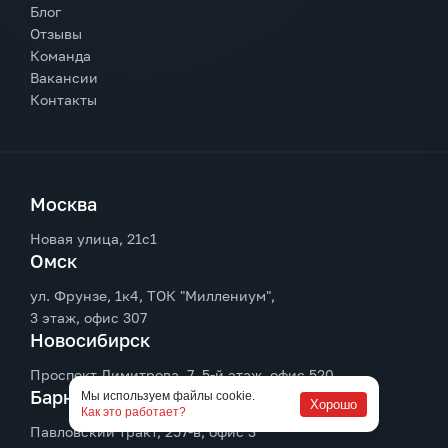
Блог
Отзывы
Команда
Вакансии
Контакты
Москва
Новая улица, 21с1
Омск
ул. Фрунзе, 1к4, ТОК "Миллениум",
3 этаж, офис 307
Новосибирск
Проспект Димитрова, 7, 5-й этаж, офис 520
Барнаул
Мы используем файлы cookie.
Хорошо
Как это работает?
Павловский тракт, 257-в, офис 3