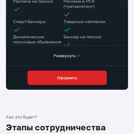
Реклама на поиске
Реклама в РСЯ
(+ретаргетинг)
Смарт-баннеры
Товарные кампании
Динамические
Баннер на поиске
поисковые объявления
Развернуть
Настройка веб-
Коллтрекинг в подарок
аналитики
Повышение конверсии сайта
Оформить
Разработка страниц для a/b теста
Доступ в личный
Маркировка рекламы
кабинет клиента
Как это будет?
Этапы сотрудничества