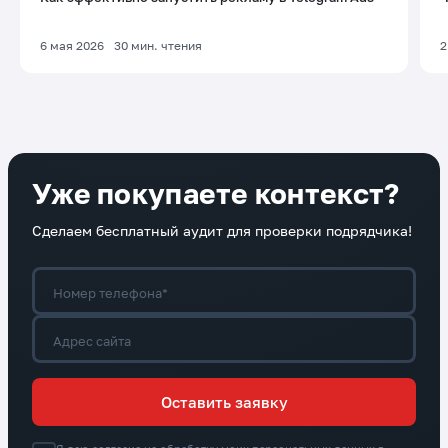
6 мая 2026
30
мин. чтения
2
Уже покупаете контекст?
Сделаем бесплатный аудит для проверки подрядчика!
Номер телефона*
Адрес сайта
Оставить заявку