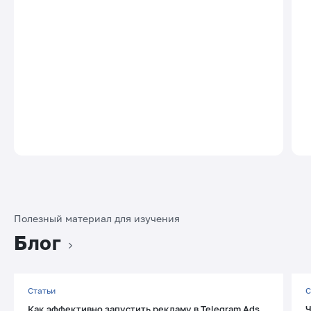
Полезный материал для изучения
Блог
Статьи
С
Как эффективно запустить рекламу в Telegram Ads
Ч