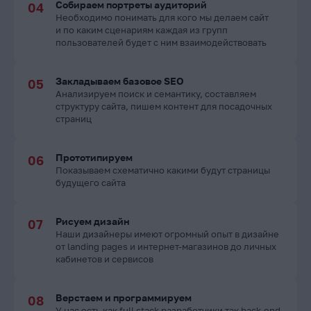
Собираем портреты аудиторий
Необходимо понимать для кого мы делаем сайт
и по каким сценариям каждая из групп
пользователей будет с ним взаимодействовать
Закладываем базовое SEO
Анализируем поиск и семантику, составляем
структуру сайта, пишем контент для посадочных
страниц
Прототипируем
Показываем схематично какими будут страницы
будущего сайта
Рисуем дизайн
Наши дизайнеры имеют огромный опыт в дизайне
от landing pages и интернет-магазинов до личных
кабинетов и сервисов
Верстаем и программируем
У нас есть как full stack разработчики так back-end