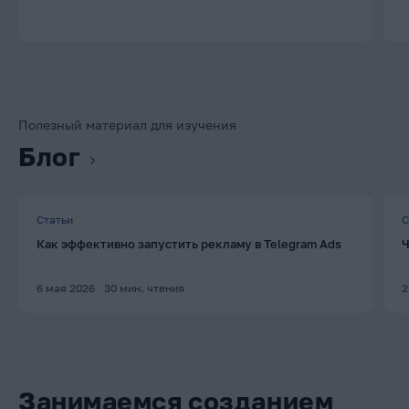
Полезный материал для изучения
Блог
Статьи
С
Как эффективно запустить рекламу в Telegram Ads
Ч
6 мая 2026
30
мин. чтения
2
Занимаемся созданием