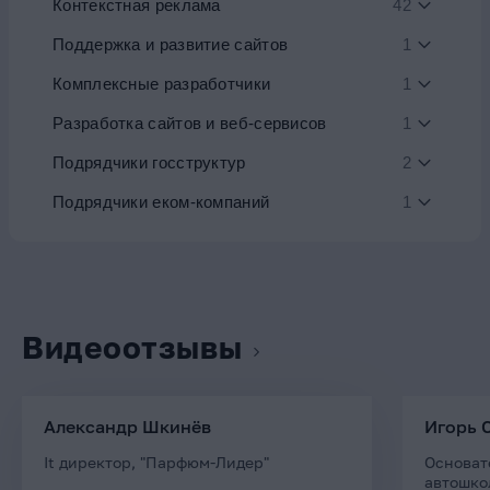
Контекстная реклама
42
Поддержка и развитие сайтов
1
Комплексные разработчики
1
Разработка сайтов и веб-сервисов
1
Подрядчики госструктур
2
Подрядчики еком-компаний
1
Видеоотзывы
Александр Шкинёв
Игорь 
It директор, "Парфюм-Лидер"
Основат
автошко