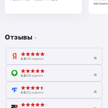
автошко
Отзывы
4.9
135 оценок
4.8
158 оценок
4.6
152 оценки