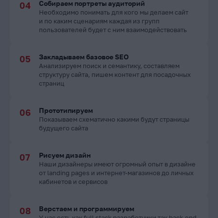
Собираем портреты аудиторий
Необходимо понимать для кого мы делаем сайт
и по каким сценариям каждая из групп
пользователей будет с ним взаимодействовать
Закладываем базовое SEO
Анализируем поиск и семантику, составляем
структуру сайта, пишем контент для посадочных
страниц
Прототипируем
Показываем схематично какими будут страницы
будущего сайта
Рисуем дизайн
Наши дизайнеры имеют огромный опыт в дизайне
от landing pages и интернет-магазинов до личных
кабинетов и сервисов
Верстаем и программируем
У нас есть как full stack разработчики так back-end