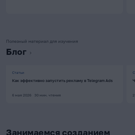
Полезный материал для изучения
Блог
Статьи
С
Как эффективно запустить рекламу в Telegram Ads
Ч
6 мая 2026
30
мин. чтения
2
Занимаемся созданием