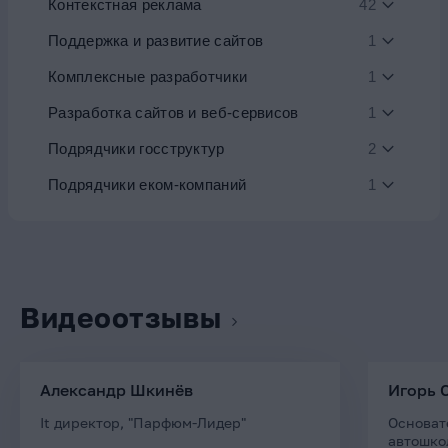
Контекстная реклама
42
Поддержка и развитие сайтов
1
Комплексные разработчики
1
Разработка сайтов и веб-сервисов
1
Подрядчики госструктур
2
Подрядчики еком-компаний
1
Видеоотзывы
Александр Шкинёв
Игорь 
It директор, "Парфюм-Лидер"
Основат
автошко