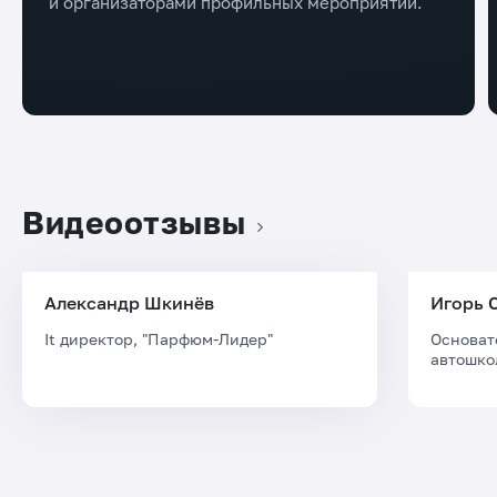
и организаторами профильных мероприятий.
Видеоотзывы
Александр Шкинёв
Игорь 
It директор, "Парфюм-Лидер"
Основат
автошко