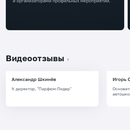
и организаторами профильных мероприятий.
Видеоотзывы
Александр Шкинёв
Игорь 
It директор, "Парфюм-Лидер"
Основат
автошко