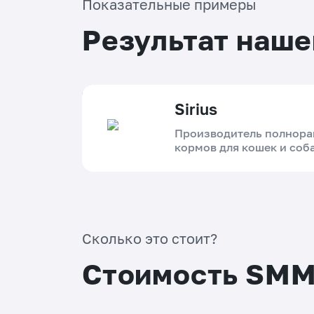
Показательные примеры
Результат наше
Sirius
Производитель полнор
кормов для кошек и соб
Проблема
Компания SIRIUS не имела четко
Сколько это стоит?
сформированной SMM-стратегии, а
соцсети велись хаотично, что
Стоимость SMM
сдерживало рост бренда.