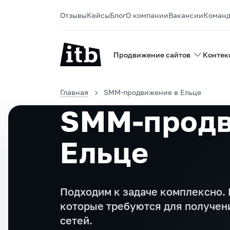
Отзывы
Кейсы
Блог
О компании
Вакансии
Коман
Продвижение сайтов
Контек
Главная
SMM-продвижение в Ельце
SMM-продв
Ельце
Подходим к задаче комплексно.
которые требуются для получен
сетей.