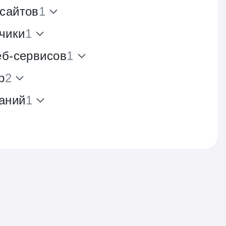
 сайтов
1
чики
1
еб-сервисов
1
р
2
аний
1