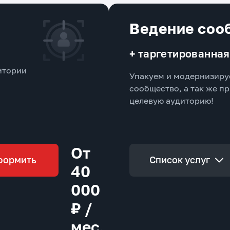
Ведение соо
+ таргетированна
итории
Упакуем и модернизиру
сообщество, а так же п
целевую аудиторию!
От
формить
Список услуг
40
000
₽ /
мес.