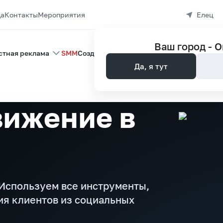
да
Контакты
Мероприятия
Елец
Ваш город -
О
стная реклама
SMM
Создание сайтов
Управление репутац
Да, я тут
ижение в
 Используем все инструменты,
ия клиентов из социальных