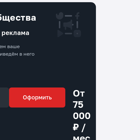
бщества
я реклама
ем ваше
риведём в него
От
Оформить
75
000
₽ /
мес.