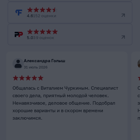
4.6
152 оценки
5.0
39 оценок
Александра Голыш
31 июль 2026
Общалась с Виталием Чуркиным. Специалист
своего дела, приятный молодой человек.
с
Ненавязчивое, деловое общение. Подобрал
хорошие варианты и в скором времени
заключимся.