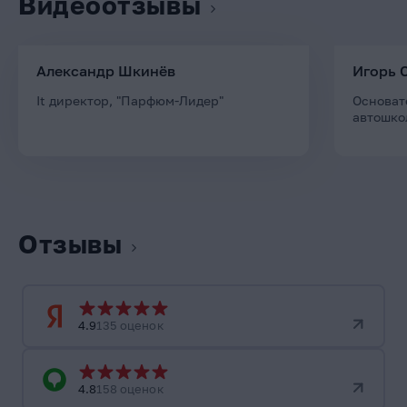
Видеоотзывы
Александр Шкинёв
Игорь 
It директор, "Парфюм-Лидер"
Основат
автошко
Отзывы
4.9
135 оценок
4.8
158 оценок