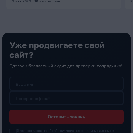
6 мая 2026
30
мин. чтения
2
Уже продвигаете свой
сайт?
Сделаем бесплатный аудит для проверки подрядчика!
Ваше имя
Номер телефона*
Оставить заявку
Я даю согласие на обработку моих персональных данных в