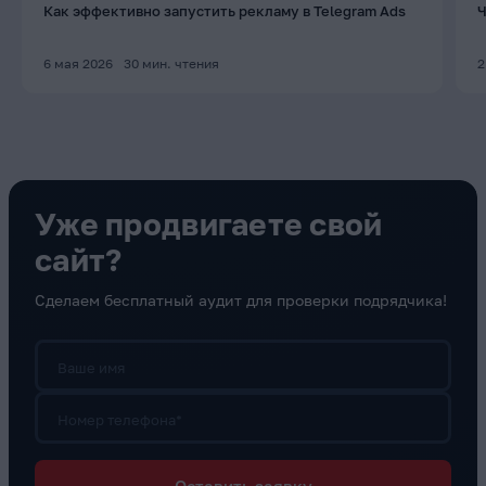
Как эффективно запустить рекламу в Telegram Ads
Ч
6 мая 2026
30
мин. чтения
2
Уже продвигаете свой
сайт?
Сделаем бесплатный аудит для проверки подрядчика!
Ваше имя
Номер телефона*
Оставить заявку