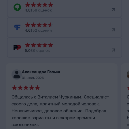
4.8
158 оценок
4.6
152 оценки
5.0
39 оценок
Александра Голыш
31 июль 2026
Общалась с Виталием Чуркиным. Специалист
своего дела, приятный молодой человек.
с
Ненавязчивое, деловое общение. Подобрал
хорошие варианты и в скором времени
заключимся.