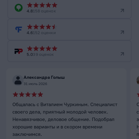
4.8
158 оценок
4.6
152 оценки
5.0
39 оценок
Александра Голыш
31 июль 2026
Общалась с Виталием Чуркиным. Специалист
своего дела, приятный молодой человек.
с
Ненавязчивое, деловое общение. Подобрал
хорошие варианты и в скором времени
заключимся.