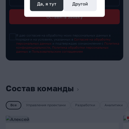
Да, я тут
Другой
Оставить заявку
Я даю согласие на обработку моих персональных данных в
порядке и на условиях, указанных в
Согласие на обработку
персональных данных
и подтверждаю ознакомление с
Политика
конфиденциальности
,
Политика обработки персональных
данных
и
Пользовательским соглашением
Состав команды
Все
Управления проектами
Разработки
Аналитики