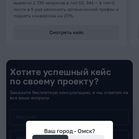
вывести 2 730 запросов в топ-10, 641 — в топ-3,
почти в 5 раз увеличить органический трафик и
поднять конверсию на 20%.
Смотреть кейс
Хотите успешный кейс
по своему проекту?
Закажите бесплатную консультацию, и мы ответим на
все ваши вопросы
Ваше имя
Ваш город -
Омск
?
Номер телефона*