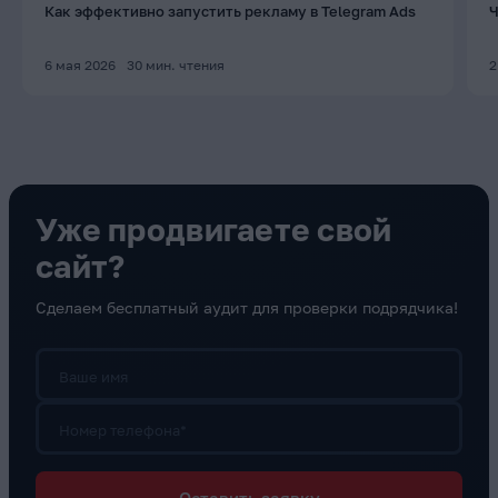
Как эффективно запустить рекламу в Telegram Ads
Ч
6 мая 2026
30
мин. чтения
2
Уже продвигаете свой
сайт?
Сделаем бесплатный аудит для проверки подрядчика!
Ваше имя
Номер телефона*
Оставить заявку