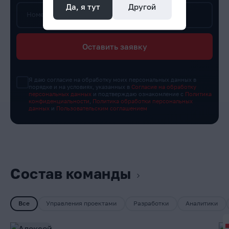
Да, я тут
Другой
Номер телефона*
Оставить заявку
Я даю согласие на обработку моих персональных данных в
порядке и на условиях, указанных в
Согласие на обработку
персональных данных
и подтверждаю ознакомление с
Политика
конфиденциальности
,
Политика обработки персональных
данных
и
Пользовательским соглашением
Состав команды
Все
Управления проектами
Разработки
Аналитики