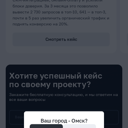
блоки доверия. За 3 месяца это позволило
вывести 2 730 запросов в топ-10, 641 — в топ-3,
почти в 5 раз увеличить органический трафик и
поднять конверсию на 20%.
Смотреть кейс
Хотите успешный кейс
по своему проекту?
Закажите бесплатную консультацию, и мы ответим на
все ваши вопросы
Ваше имя
Ваш город -
Омск
?