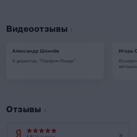
Видеоотзывы
Александр Шкинёв
Игорь 
It директор, "Парфюм-Лидер"
Основат
автошко
Отзывы
4.9
135 оценок