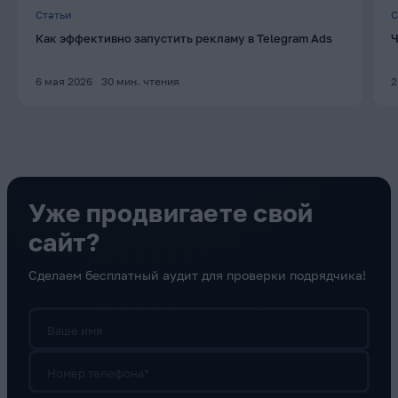
Статьи
С
Как эффективно запустить рекламу в Telegram Ads
Ч
6 мая 2026
30
мин. чтения
2
Уже продвигаете свой
сайт?
Сделаем бесплатный аудит для проверки подрядчика!
Ваше имя
Номер телефона*