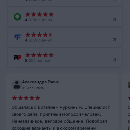
4.8
158 оценок
4.6
152 оценки
5.0
39 оценок
Александра Голыш
31 июль 2026
Общалась с Виталием Чуркиным. Специалист
своего дела, приятный молодой человек.
с
Ненавязчивое, деловое общение. Подобрал
хорошие варианты и в скором времени