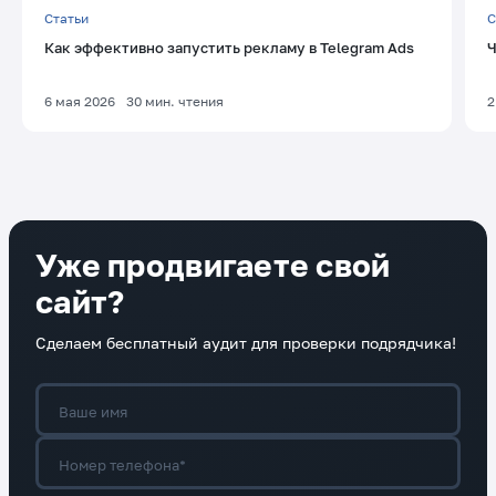
Статьи
С
Как эффективно запустить рекламу в Telegram Ads
Ч
6 мая 2026
30
мин. чтения
2
Уже продвигаете свой
сайт?
Сделаем бесплатный аудит для проверки подрядчика!
Ваше имя
Номер телефона*