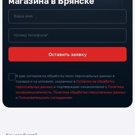
магазина в Брянске
Ваше имя
Номер телефона*
Оставить заявку
Я даю согласие на обработку моих персональных данных в
порядке и на условиях, указанных в
Согласие на обработку
персональных данных
и подтверждаю ознакомление с
Политика
конфиденциальности
,
Политика обработки персональных данных
и
Пользовательским соглашением
Как это будет?