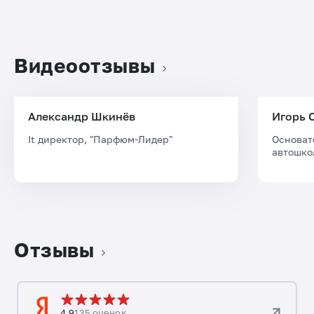
Видеоотзывы
Александр Шкинёв
Игорь 
It директор, "Парфюм-Лидер"
Основат
автошко
Отзывы
4.9
135 оценок