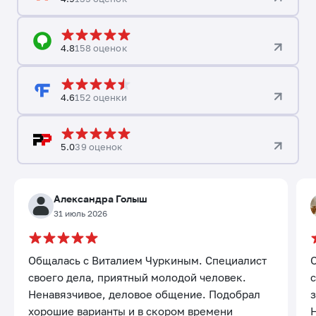
4.8
158 оценок
4.6
152 оценки
5.0
39 оценок
Александра Голыш
31 июль 2026
Общалась с Виталием Чуркиным. Специалист
своего дела, приятный молодой человек.
с
Ненавязчивое, деловое общение. Подобрал
хорошие варианты и в скором времени